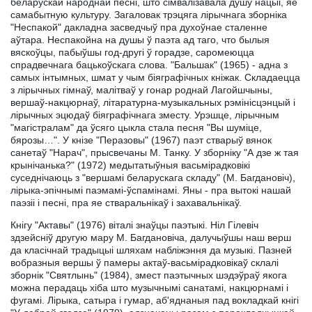
беларускай народнай песні, што сімвалізавала душу нацыі, яе
самабытную культуру. Загаловак трэцяга лірычнага зборніка
"Неспакой" дакладна засведчыў пра духоўнае сталенне
аўтара. Неспакойна на душы ў паэта ад таго, что былыя
вяскоўцы, пабыўшы год-другі ў горадзе, саромеюцца
спрадвечнага бацькоўскага слова. "Бальшак" (1965) - адна з
самых інтымных, шмат у чым біяграфічных кніжак. Складаецца
з лірычных гімнаў, малітваў у гонар роднай Лагойшчыны,
вершаў-накцюрнаў, літаратурна-музыкальных рэмінісцэнцый і
лірычных эцюдаў біяграфічнага зместу. Урэшце, лірычным
"магістралам" да ўсяго цыкла стала песня "Вы шуміце,
бярозы…". У кнізе "Перазовы" (1967) паэт стварыў вянок
санетаў "Нарач", прысвечаны М. Танку. У зборніку "А дзе ж тая
крынічанька?" (1972) медытатыўныя васьмірадковікі
суседнічаюць з "вершамі беларускага складу" (М. Багдановіч),
лірыка-эпічнымі паэмамі-ўспамінамі. Яны - пра вытокі нашай
паэзіі і песні, пра яе стваральнікаў і захавальнікаў.
Кнігу "Актавы" (1976) віталі знаўцы паэтыкі. Ніл Гілевіч
здзейсніў другую мару М. Багдановіча, далучыўшы наш верш
да класічнай традыцыі шляхам набліжэння да музыкі. Пазней
вобразныя вершы ў памеры актаў-васьмірадковікаў склалі
зборнік "Святлынь" (1984), змест паэтычных шэдэўраў якога
можна перадаць хіба што музычнымі санатамі, накцюрнамі і
фугамі. Лірыка, сатыра і гумар, аб'яднаныя пад вокладкай кнігі