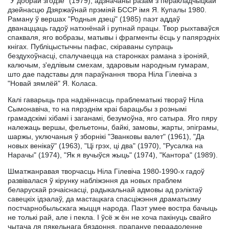
"У добрай згодзе" (1979), адзначаны разам з перакладчыцкай
дзейнасцю Дзяржаўнай прэміяй БССР імя Я. Купалы 1980.
Раману ў вершах "Родныя дзеці" (1985) паэт аддаў
дванаццаць гадоў натхнёнай і рупнай працы. Твор рыхтаваўся
спакваля, яго вобразы, матывы і фрагменты ёсць у папярэдніх
кнігах. Публіцыстычны пафас, скіраваны супраць
бездухоўнасці, спалучаецца на старонках рамана з іроніяй,
калючым, з'едлівым смехам, здаровым народным гумарам,
што дае падставы для параўнання твора Ніла Гілевіча з
"Новай зямлёй" Я. Коласа.
Калі гаварыць пра надзённасць праблематыкі твораў Ніла
Сымонавіча, то на пярэднім краі барацьбы з рознымі
грамадскімі хібамі і заганамі, безумоўна, яго сатыра. Яго пяру
належаць вершы, фельетоны, байкі, замовы, жарты, эпіграмы,
шаржы, уключаныя ў зборнікі "Званковы валет" (1961), "Да
новых венікаў" (1963), "Ці грэх, ці два" (1970), "Русалка на
Нарачы" (1974), "Як я вучыўся жыць" (1974), "Кантора" (1989).
Шматжанравая творчасць Ніла Гілевіча 1980-1990-х гадоў
развівалася ў кірунку набліжэння да новых праблем
беларускай рэчаіснасці, радыкальнай адмовы ад рэліктаў
савецкіх ідэалаў, да мастацкага спасціжэння драматызму
постчарнобыльскага жыцця народа. Паэт умее востра бачыць
не толькі рай, але і пекла. І ўсё ж ён не хоча пакінуць свайго
чытача ля пякельнага бяздоння, прапануе пераадоленне