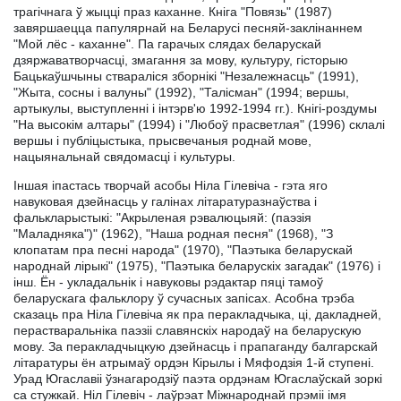
трагічнага ў жыцці праз каханне. Кніга "Повязь" (1987)
завяршаецца папулярнай на Беларусі песняй-заклінаннем
"Мой лёс - каханне". Па гарачых слядах беларускай
дзяржаватворчасці, змагання за мову, культуру, гісторыю
Бацькаўшчыны ствараліся зборнікі "Незалежнасць" (1991),
"Жыта, сосны і валуны" (1992), "Талісман" (1994; вершы,
артыкулы, выступленні і інтэрв'ю 1992-1994 гг.). Кнігі-роздумы
"На высокім алтары" (1994) і "Любоў прасветлая" (1996) склалі
вершы і публіцыстыка, прысвечаныя роднай мове,
нацыянальнай свядомасці і культуры.
Іншая іпастась творчай асобы Ніла Гілевіча - гэта яго
навуковая дзейнасць у галінах літаратуразнаўства і
фалькларыстыкі: "Акрыленая рэвалюцыяй: (паэзія
"Маладняка")" (1962), "Наша родная песня" (1968), "З
клопатам пра песні народа" (1970), "Паэтыка беларускай
народнай лірыкі" (1975), "Паэтыка беларускіх загадак" (1976) і
інш. Ён - укладальнік і навуковы рэдактар пяці тамоў
беларускага фальклору ў сучасных запісах. Асобна трэба
сказаць пра Ніла Гілевіча як пра перакладчыка, ці, дакладней,
перастваральніка паэзіі славянскіх народаў на беларускую
мову. За перакладчыцкую дзейнасць і прапаганду балгарскай
літаратуры ён атрымаў ордэн Кірылы і Мяфодзія 1-й ступені.
Урад Югаславіі ўзнагародзіў паэта ордэнам Югаслаўскай зоркі
са стужкай. Ніл Гілевіч - лаўрэат Міжнароднай прэміі імя