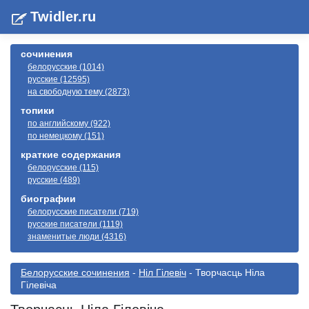
Twidler.ru
сочинения
белорусские (1014)
русские (12595)
на свободную тему (2873)
топики
по английскому (922)
по немецкому (151)
краткие содержания
белорусские (115)
русские (489)
биографии
белорусские писатели (719)
русские писатели (1119)
знаменитые люди (4316)
Белорусские сочинения
-
Ніл Гілевіч
- Творчасць Ніла
Гілевіча