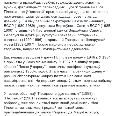
палымяны прамоўца, трыбун, грамадскі дзеяч, асветнік,
вучоны, фалькларыст, перакладчык. І ўсё ж феномен Ніла
Гілевіча - не ў "цэхавай" прыхільнасці да адной толькі сферы
паэтычнага, шмат сіл давялося аддаць прозе - у жыцці і
дзейнасці. Ён быў першым сакратаром Саюза пісьменнікаў
БССР (1980-1989), дэпутатам Вярхоўнага Савета БССР (1985-
1990), старшынёй Пастаяннай камісіі Вярхоўнага Савета
Беларусі па адукацыі, культуры і захаванні гістарычнай
спадчыны (1990-1996), старшынёй Таварыства беларускай
мовы (1989-1997). Паэзію пацясніла перакладчыцкая
творчасць, навуковая і публіцыстычная дзейнасць.
Выступаць з вершамі ў друку Ніл Гілевіч пачаў у 1946 г. У 1954
г. прыняты ў Саюз пісьменнікаў. У 1957 г. выйшаў першы
зборнік "Песня ў дарогу" - паэтычны маніфест студэнтаў-
рамантыкаў 1950-х гадоў. З таго часу і па сённяшні дзень у
розных літаратурных жанрах паэтам напісана каля
васьмідзесяці кніг. На першым месцы ў гэтым творчым набытку
паэзія: і лірычная, і эпічная, і сатырычна-гумарыстычная.
У творах зборнікаў "Прадвесне ідзе па зямлі" (1959) і
"Неспакой" (1961) выявіліся эскізы асноўных сюжэтаў і
вобразаў, якія пазней сталі паэтычнай дамінантай Ніла
Гілевіча: матывы маці і роднай матчынай мовы
прыпадабняюцца да малой Радзімы, да Маці-Беларусі,