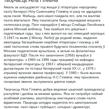
Творчасць Ніла Гілевіча
Амаль за шэсцьдзесят год жыцця ў літаратуры народнаму
паэту Беларусі Нілу Сымонавічу Гілевічу ні разу не здрадзіла
муза паэзіі. Мабыць, калі-нікалі пакідала яго, але па малітве
паэта вярталася. Яму пашчасціла быць нашчадкам моцнага
сялянскага роду. Паэт нарадзіўся ў вёсцы Слабада Лагойскага
раёна Мінскай вобласці. Там прайшлі яго дзіцячыя і
падлеткавыя гады, тры з якіх выпалі на час нямецкай акупацыі.
З 1947-га жыве ў Мінску. Любоў да роднай мовы, жаданне
авалодаць багацейшымі скарбамі літаратуры і сказаць у ёй
сваё паэтычнае слова прывялі будучага пісьменніка спачатку ў
Мінскае педагагічнае вучылішча, а затым на філалагічны
факультэт БДУ. Пасля яго заканчэння (1956) вучыўся ў
аспірантуры, з 1960 па 1986 гады працаваў на кафедры
беларускай літаратуры (у 1963 г. абараніў кандыдацкую
дысертацыю па гісторыі беларускай паэзіі ХХ ст., у 1978 г.
атрымаў вучонае званне прафесара). У 1980 г. была высока
ацэнена навуковая дзейнасць Н.С.Гілевіча: яму прысвоена
ганаровае званне заслужанага дзеяча навукі.
Творчасць Ніла Гілевіча добра вядомая шырокай грамадскасці
рэспублікі і далёка за межамі краіны. Яна не патрабуе нейкай
асаблівай рэкламы, каштоўнасць мастацкага слова паэта
відавочная. Прырода шчодра надзяліла яго шматгранным
талентам: паэт-лірык і публіцыст, сатырык і драматург,