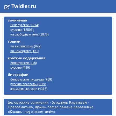
Twidler.ru
сочинения
белорусские (1014)
русские (12595)
на свободную тему (2873)
топики
по английскому (922)
по немецкому (151)
краткие содержания
белорусские (115)
русские (489)
биографии
белорусские писатели (719)
русские писатели (1119)
знаменитые люди (4316)
Белорусские сочинения
-
Уладзімір Караткевіч
-
Праблематыка, ідэйны пафас рамана Караткевіча
«Каласы пад сярпом тваім»