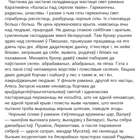
Частачка да частачкі складваецца мастацкі свет рамана
Караткевіча «Каласы пад сярпом тваім». Гарманічны,
радасны, шчаслівы. I разам з тым гэты гарманічны свет
спрабуюць расхістаць, разбурыць чорныя сілы. Іх становіцца
больш і больш. Як цень крумкачовага крыла, навісаюць яны
над людзьмі, прыродай. Не даюць спакою сейбітам і аратым,
сумленным гаспадарам зямлі беларускай. Там Кроер учыняе
здзек над сялянамі ў Півошчах, прымушае працаваць на яго
дзень пры дні, збірае дадатковую даніну, п'янствуе і, як нейкі
блазан, запрашае да сябе, жывога, родзічаў і блізкіх на
пахаванне. Менавіта Кроер давёў сваімі паборамі да
паўстання сялян, абрабаваных, абабраных, як ліпка. Гэта з
яго ласкі стаў непамерна жорсткім і помслівым селянін, бацька
дваіх дзяцей Корчак і пайшоў у лес з такімі ж, як і ён,
пакрыўджанымі людзьмі. У фінале рамана, другой яго частцы,
Алесь Загорскі назаве нянавісць Корчака да
крыўдзіцеляўпрыгнятальнікаў святой і адначасова
пастараецца пераканаць яе носьбіта, што не адной нянавісцю,
не адной прагай крыві і помсты жыве чалавек, што многія
пытанні трэба вырашаць мірным шляхам, паводле згоды.
Чорнымі сіламі ў рамане з'яўляюцца крумкачы цар, Валуеў
— чыноўнік высокага рангу, выхадзец з Беларусі, былы сябра
дзекабрыстаў, Пушкіна, Лермантава, а пасля паражэння
сяброў — царскі сатрап, жандар Мусатаў, які ганяецца за
былымі інсургентамі па бяскрайных прасторах нашай Радзімы.