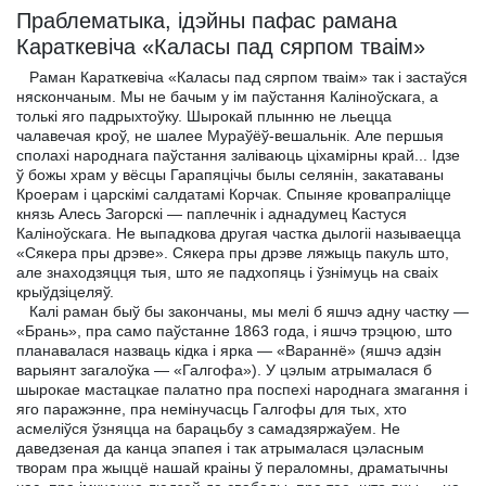
Праблематыка, ідэйны пафас рамана
Караткевіча «Каласы пад сярпом тваім»
Раман Караткевіча «Каласы пад сярпом тваім» так і застаўся
няскончаным. Мы не бачым у ім паўстання Каліноўскага, а
толькі яго падрыхтоўку. Шырокай плынню не льецца
чалавечая кроў, не шалее Мураўёў-вешальнік. Але першыя
сполахі народнага паўстання заліваюць ціхамірны край... Ідзе
ў божы храм у вёсцы Гарапяцічы былы селянін, закатаваны
Кроерам і царскімі салдатамі Корчак. Спыняе кровапраліцце
князь Алесь Загорскі — паплечнік і аднадумец Кастуся
Каліноўскага. Не выпадкова другая частка дылогіі называецца
«Сякера пры дрэве». Сякера пры дрэве ляжыць пакуль што,
але знаходзяцця тыя, што яе падхопяць і ўзнімуць на сваіх
крыўдзіцеляў.
Калі раман быў бы закончаны, мы мелі б яшчэ адну частку —
«Брань», пра само паўстанне 1863 года, і яшчэ трэцюю, што
планавалася назваць кідка і ярка — «Вараннё» (яшчэ адзін
варыянт загалоўка — «Галгофа»). У цэлым атрымалася б
шырокае мастацкае палатно пра поспехі народнага змагання і
яго паражэнне, пра немінучасць Галгофы для тых, хто
асмеліўся ўзняцца на барацьбу з самадзяржаўем. Не
даведзеная да канца эпапея і так атрымалася цэласным
творам пра жыццё нашай краіны ў пераломны, драматычны