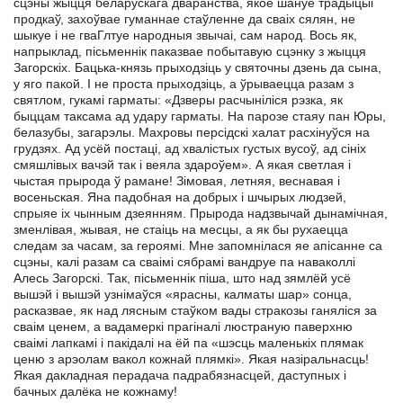
сцэны жыцця беларускага дваранства, якое шануе традыцыі
продкаў, захоўвае гуманнае стаўленне да сваіх сялян, не
шыкуе і не гваГлтуе народныя звычаі, сам народ. Вось як,
напрыклад, пісьменнік паказвае побытавую сцэнку з жыцця
Загорскіх. Бацька-князь прыходзіць у святочны дзень да сына,
у яго пакой. I не проста прыходзіць, а ўрываецца разам з
святлом, гукамі гарматы: «Дзверы расчыніліся рэзка, як
быццам таксама ад удару гарматы. На парозе стаяу пан Юры,
белазубы, загарэлы. Махровы персідскі халат расхінуўся на
грудзях. Ад усёй постаці, ад хвалістых густых вусоў, ад сініх
смяшлівых вачэй так і веяла здароўем». А якая светлая і
чыстая прырода ў рамане! Зімовая, летняя, веснавая і
восеньская. Яна падобная на добрых і шчырых людзей,
спрыяе іх чынным дзеянням. Прырода надзвычай дынамічная,
зменлівая, жывая, не стаіць на месцы, а як бы рухаецца
следам за часам, за героямі. Мне запомнілася яе апісанне са
сцэны, калі разам са сваімі сябрамі вандруе па наваколлі
Алесь Загорскі. Так, пісьменнік піша, што над зямлёй усё
вышэй і вышэй узнімаўся «ярасны, калматы шар» сонца,
расказвае, як над лясным стаўком вады стракозы ганяліся за
сваім ценем, а вадамеркі прагіналі люстраную паверхню
сваімі лапкамі і пакідалі на ёй па «шэсць маленькіх плямак
ценю з арэолам вакол кожнай плямкі». Якая назіральнасць!
Якая дакладная перадача падрабязнасцей, даступных і
бачных далёка не кожнаму!