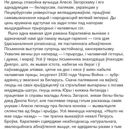
Не даюць спакойна вучыцца Алесю Загорскаму і яго
аднадумцам — беларусам, палякам, украінцам у
Пецярбургскім універсітэце вялікадзяржаўнікі, праціўнікі
самавызначэння нацый і народнасцей вялікай імперыі. Ды
цень крумкача адступае на задні план пад напорам
жыццядайных прыродных і чалавечых сіл.
Яшчэ адна важная ідэя рамана Караткевіча вынікае з
адзначанай намі ідэі паказу жыцця-гармоніі — гэта ідэя
ўдасканалення рэчаіснасці, яе пастаяннага абнаўлення.
Пісьменнік выступае супроць застойнасці, кансерватызму.
Ухваляе вечны рух наперад — і прыроды, і чалавечай гісторыі,
і думак, і мараў. Усё ў творы пісьменніка знаходзіцца ўпаходзе:
Дняпро, што, як жывая істота, набягае на бераг і ў
паўнаводдзе злізвае, цягне на дно і нясе ў акіян набыткі
чалавечае працы, інсургент 1830 года Чорны Война — зубр-
адзінец у змаганні за Беларусь. Скача паляванне на ваўкоў,
ляціць на сваіх крыўдзіцеляў са стрэльбамі выпараны з логава
мядзведзь-шатун, гінуць князь Юры і княжна Антаніда і
працягвае іх справы малады Алесь Загорскі, знікае белы-белы
дзед Даніла Когут, але паспявае перад гэтым расказаць сваім
унукам і Алесю легенду пра белага конніка — вызваліцеля
сялянства ад бяды і крыўды. Усё імкнецца наперад. «Нішто не
мае хады назад» — так трапна выказаўся некалі Пятрусь
Броўка. Караткевіч сцвярджае неабходнасць натуральнага,
эвалюцыйнага абнаўлення жыцця, не адкідаючы разам з тым