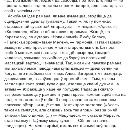
час, пра імкненне людзей да свабоды, пра тое, што яны — не
проста каласы пад жорсткім сярпом гісторыі, але і змагары за
свой шчаслівы лёс.
Асноўная ідэя рамана, як мне думаецца, зводзіцца да
сцвярджэння ідэалаў гуманізму. Такая ж, як і ў помніках
старажытнай сусветнай літаратуры — «Іліядзе», «Адысеі»,
«Калевале», «Слове аб паходзе Ігаравым». Жыццё, па
Караткевічу, па аўтарах «Новай зямлі» Якубу Коласу,
«Палескай хронікі» Івану Мележу, — гармонія. I гэтай гармоніі
жыцця пясняр прысвячае многія старонкі дылогіі. Ён пры
любой магчымасці паэтызуе і жыццё прыроды, і жыццё
чалавека, узвышае звычайнае да ўзроўню паэтычнай,
мастацкай вартасці і значнасці. Так, у самым пачатку рамана
мы захапляемся паводзінамі купкі дзяцей — дзеці селяніна
Когута, яго прыёмны сын князь Алесь Загорскі, які праходзіць
дзядзькаванне, выхоўваецца ў простай сям'і. Тым, як яны
весяляцца каля рэчкі, купаюцца, дзеляцца сваімі думкамі, а
затым — збіраюцца ў хаце на полуднік. Радасць і святло
выпраменьваюць у рамане птушкі і дрэвы, кожная сцяблінка на
полі, кожная зорка ў небе. 3 непрыхаваным замілаваннем
паказвае аўтар і жыццё сялян, іх няхітрае застолле («Алесь
таксама смяяўся, але сядзець вось так апошні раз за іхняй
вячэрай было цяжка. (...) — Мацуйцеся, — сказала Марыля,
ставячы яму і Паўлюку міску кулагі. — Сёння на начлег
паедзеце»). Не менш яркімі, амаль святочнымі паўстаюць