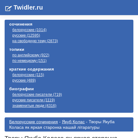
Twidler.ru
сочинения
белорусские (1014)
русские (12595)
на свободную тему (2873)
топики
по английскому (922)
по немецкому (151)
краткие содержания
белорусские (115)
русские (489)
биографии
белорусские писатели (719)
русские писатели (1119)
знаменитые люди (4316)
Белорусские сочинения
-
Якуб Колас
- Творы Якуба
Коласа як яркая старонка нашай літаратуры