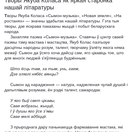
Творы Якуба Коласа як яркая старонка
нашай літаратуры
Т
воры Якуба Коласа «Сымон-музыка», «Новая зямля», «На
ростанях» — значны здабытак нашай літаратуры. Гэта тыя
творы, дзе яскрава паказаны жыццё і побыт беларускага
народа.
Захапляе паэма «Сымон-музыка». Ставячы ў цэнтр сваей
паэмы тэму мастака і мастацтва, Якуб Колас пазтызуе
дасціпны народны розум, талент, творчаму ўзлёту якога няма
межаў. Сымон да ўсяго хоча дайсці сам, яго цікавіць тое, што
для многіх людзей з'яўляецца будзённым:
Што ёсць там, за тым, унь, гаем,
Дзе зляглі нябёс вянцы?
Сымон ад нараджэння — натура, надзеленая чулай душой і
дапытлівым розумам, ён рэдкі талент, самародак:
У яго быў свет цікавы,
Свае вобразы, жыццё,
I ў душы яго ўсе з'явы
Свае мелі адбіццё.
З прыроднага дару пачынаецца фармаванне мастака, які