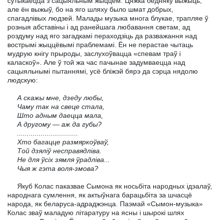
сутыкаецца з сацыяльным жыццём. Цяжка бедняку выжыць,
але ён выжыў, бо на яго шляху было шмат добрых,
спагадлівых людзей. Малады музыка многа блукае, трапляе ў
розныя абставіны і ад ранейшага любавання светам, ад
роздуму над яго загадкамі пераходзіць да разважання над
вострымі жыццёвымі праблемамі. Ён не перастае чытаць
мудрую кнігу прыроды, заслухоўвацца «спевам траў і
каласкоў». Але ў той жа час пачынае задумваецца над
сацыяльнымі пытаннямі, усё бліжэй бярэ да сэрца нядолю
людскую:
А скажы мне, дзеду любы,
Чаму так на свеце стала,
Што адным даецца мала,
А другому — аж да губы?
...............................
Хто багацце размяркоўваў,
Той дзяліў несправядліва.
Не для ўсіх зямля ўрадліва...
Чыя ж гэта воля-змова?
Якуб Колас паказвае Сымона як носьбіта народных ідэалаў,
народнага сумлення, як актыўнага барацьбіта за шчасцё
народа, як беларуса-адраджэнца. Паэмай «Сымон-музыка»
Колас зваў маладую літаратуру на ясны і шырокі шлях