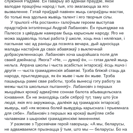
служэння Радзіме. Ён гаварыў аб адзінай праўдзе, якой
валодае працоўны народ і тыя, хто змагаюцца за яго
вызваленне. Гэтай праўдай павінен жыць сапраўдны мастак,
бо толькі яна здольна жывіць талент і яго творчыя сілы.
У трылогіі «На ростанях» галоўным героем выступав
прадстаўнік інтэлігенцыі Андрэй Лабановіч. Ён прыязджае на
Палессе з цвёрдым намерам быць карысным народу. Яго не
можа задаволіць толькі работа ў школе, хоць яна і нялёгкая, і
паглынае час ад раніцы да позняга вечара, дый адносіцца
малады настаўнік да сваіх абавязкаў з выключнай
добрасумленнасцю. Лабановіч хоча шырэйшага поля для
сваей дзейнасці. Якога? «Не, — думаў ён, — гэтак далей жыць
нельга. Апрача школы і чыста асабістых інтарэсаў, ёсць яшчэ і
другія — чыста грамадзянскія абавязкі. Трэба бліжэй стаць да
народа, прыгледзецца, як ён жыве і чым ён жыве. Трэба
пашырыць рамкі свае работы, трэба вынесці гэту работу за
межы чыста школьных пытанняў». Лабановіч з першых
жыццёвых крокаў адмаўляе соннае балота абывацельскага
існавання. Ён не знаходзіць сабе сяброў тут, таму што ўсе
людзі, якія яго акружаюць, далёкія ад грамадскіх інтарэсаў,
жывуць, каб «як можна болей вывудзіць карыснага і прыемнага
для сябе». Лабановіч з першых жа крокаў выяўляе сябе
чалавекам з шырокімі грамадзянскімі імкненнямі.
У размове з Турсевічам герой гаворыць: «А мы, беларусы,
не адважваемся прызнацца ў тым, што мы — беларусы. Бо на