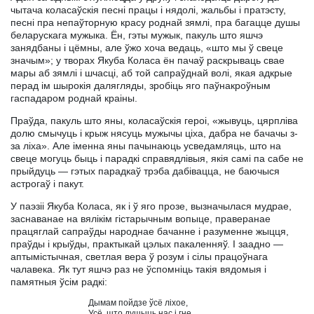
чытача коласаўскія песні працы і нядолі, жальбы і пратэсту,
песні пра непаўторную красу роднай зямлі, пра багацце душы
беларускага мужыка. Ён, гэты мужык, пакуль што яшчэ
занядбаны і цёмны, але ўжо хоча ведаць, «што мы ў свеце
значым»; у творах Якуба Коласа ён пачаў раскрываць свае
мары аб зямлі і шчасці, аб той сапраўднай волі, якая адкрые
перад ім шырокія далягляды, зробіць яго паўнакроўным
гаспадаром роднай краіны.
Праўда, пакуль што яны, коласаўскія героі, «жывуць, цярпліва
долю смычуць і крыж нясуць мужычы ціха, дабра не бачачы з-
за ліха». Але іменна яны пачынаюць усведамляць, што на
свеце могуць быць і парадкі справядлівыя, якія самі па сабе не
прыйдуць — гэтых парадкаў трэба дабівацца, не баючыся
астрогаў і пакут.
У паэзіі Якуба Коласа, як і ў яго прозе, вызначылася мудрае,
заснаванае на вялікім гістарычным вопыце, праверанае
працяглай сапраўды народнае бачанне і разуменне жыцця,
праўды і крыўды, практыкай цэлых пакаленняў. I заадно —
аптымістычная, светлая вера ў розум і сілы працоўнага
чалавека. Як тут яшчэ раз не ўспомніць такія вядомыя і
памятныя ўсім радкі:
                                     Дымам пойдзе ўсё ліхое,

                                     Усё, што душыць нас і гне.
