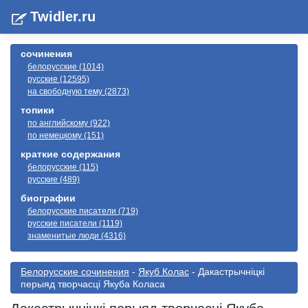
Twidler.ru
сочинения
белорусские (1014)
русские (12595)
на свободную тему (2873)
топики
по английскому (922)
по немецкому (151)
краткие содержания
белорусские (115)
русские (489)
биографии
белорусские писатели (719)
русские писатели (1119)
знаменитые люди (4316)
Белорусские сочинения
-
Якуб Колас
- Дакастрычніцкі
перыяд творчасці Якуба Коласа