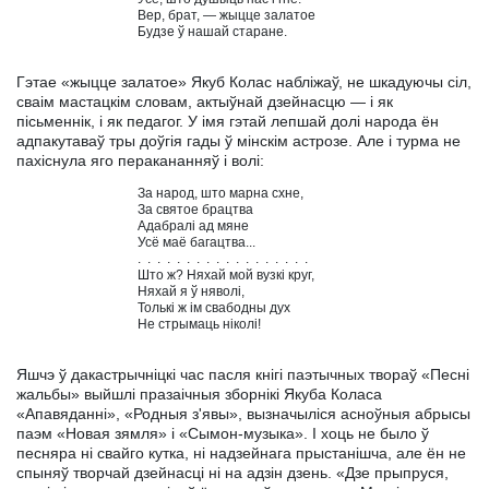
                                     Вер, брат, — жыцце залатое

                                     Будзе ў нашай старане.

Гэтае «жыцце залатое» Якуб Колас набліжаў, не шкадуючы сіл,
сваім мастацкім словам, актыўнай дзейнасцю — і як
пісьменнік, і як педагог. У імя гэтай лепшай долі народа ён
адпакутаваў тры доўгія гады ў мінскім астрозе. Але і турма не
пахіснула яго перакананняў і волі:
                                     За народ, што марна схне,

                                     За святое брацтва

                                     Адабралі ад мяне

                                     Усё маё багацтва...

                                     .  .  .  .  .  .  .  .  .  .  .  .  .  .  .  .  .  .

                                     Што ж? Няхай мой вузкі круг,

                                     Няхай я ў няволі,

                                     Толькі ж ім свабодны дух

                                     Не стрымаць ніколі!

Яшчэ ў дакастрычніцкі час пасля кнігі паэтычных твораў «Песні
жальбы» выйшлі празаічныя зборнікі Якуба Коласа
«Апавяданні», «Родныя з'явы», вызначыліся асноўныя абрысы
паэм «Новая зямля» і «Сымон-музыка». I хоць не было ў
песняра ні свайго кутка, ні надзейнага прыстанішча, але ён не
спыняў творчай дзейнасці ні на адзін дзень. «Дзе прыпруся,