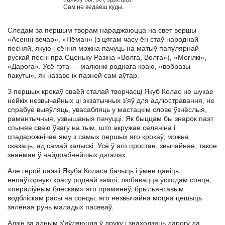
                                     Сам не ведаеш куды.

Следам за першым творам нараджаюцца на свет вершы
«Асенні вечар», «Нёман» (з цягам часу ён стаў народнай
песняй, якую і сёння можна пачуць на матыў папулярнай
рускай песні пра Сценьку Разіна «Волга, Волга»), «Могілкі»,
«Дарога». Усё гэта — малюнкі роднага краю, «вобразы
пакуты», як назаве іх пазней сам аўтар.
З першых крокаў сваёй сталай творчасці Якуб Колас не шукае
нейкіх незвычайных ці экзатычных з'яў для адлюстравання, не
спрабуе выяўляць, увасабляць у мастацкім слове ўзнёслыя,
рамантычныя, узвышаныя пачуцці. Як быццам бы знарок паэт
спыняе сваю ўвагу на тым, што акружае селяніна і
спадарожнічае яму з самых першых яго крокаў, можна
сказаць, ад самай калыскі. Усё ў яго простае, звычайнае, такое
знаёмае ў найдрабнейшых дэталях.
Але герой паэзіі Якуба Коласа бачыць і ўмее цаніць
непаўторную красу роднай зямлі, любавацца ўсходам сонца,
«пераліўным блескам» яго прамянёў, брыльянтавым
водбліскам расы на сонцы; яго незвычайна моцна цешыць
зялёная рунь маладых пасеваў.
Адзін за адным з'яўляюцда ў друку і знаходзяць дарогу да