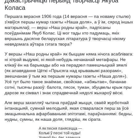
Дакастрычніцкі перыяд творчасці Якуба
Коласа
Першага верасня 1906 года (14 верасня — па новаму стылю)
з'явіўся першы нумар газеты «Наша доля», а ў ім, сярод іншых
матэрыялаў, — верш «Наш родны край», падпісаны
псеўданімам Якуб Колас. Ці мог тады хто падумаць, якіх
вяршынь дасягне беларуская літаратура ў творчасці нікому
невядомага аўтара гэтага твора?
У вершы «Наш родны край» як быццам няма нічога асаблівага:
ні хітрай выдумкі, ні якой-небудзь нечаканай метафары. Не
клікаў ён на барыкады або на перадзел памешчыцкай зямлі
(як апавяданне Цёткі «Прысяга над крывавымі разорамі»,
змешчанае ў тым жа першым нумары газеты «Наша доля»).
Усё тут было такое знаёмае, свойскае, «абжытае», бачанае
сотні, тысячы разоў: балота, пясок, туман, збуцвелы крыж пры
дарозе як сімвал і знак спрадвечнай нядолі жыхароў вёскі.
Але верш захапляў чытача праўдай жыцця, сваёй журботнай
інтанацыяй, сумнай мелодыяй, якая стваралася перш за ўсё
эмацыянальна афарбаванымі эпітэтамі, параўнаннямі: бедны,
нудны, сумны, як наша доля, глядзіш, як сірата.
                                     А як песня панясецца —

                                     Колькі ў песні той нуды!

                                     Уцякаў бы, бег, здаецца,
