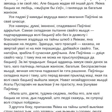
звязаць з ім свой лёс. Але бацька жадае ёй іншай долі. Якіма
бацька не любіць, «жыўцом бы з'еў», і ганяецца за багатым
жаніхом.
Усе падзеі ў камедыі вядуцца вакол змагання Паўлінкі за
сваё шчасце.
Усе намеры, думкі, імкненні, спадзяванні Паўлінкі
адкрытыя. Самае складанае пытанне свайго жыцця —
падпарадкавацца волі бацькоў або без іх дазволу і
бласлаўлення згадзіцца на тайны шлюб з Якімам, яна
вырашае на людзях. Здаецца, чаго прасцей — кахаеш, не
звяртай увагі ні на якія перашкоды, дабівайся свайго. Так,
напэўна, зрабіла б сучасная дзяўчына. Але Паўлінка — дзіця
свайго часу. I таму яна не можа не прыслухоўвацца да
бацькоў. За імі традыцыя: бацькі аддаюць замуж сваіх дачок за
таго, каго палічаць лепшым жаніхом, багатым. Беспрасветнае
жыццё, вечная нястача падказалі ім гэта рашэнне. Паўлінцы
складана яшчэ і таму, што перад вачамі прыклад маці, якая па
волі сваіх бацькоў выйшла замуж. Нават незайздроснае жыццё
Агаты Пустарэвіч не выклікае ў яе пратэсту, яна ўшчувае
Паўлінку:
«Мала што, дзеткі, тудэма-сюдэма, любіш яго, але калі
бацька не хоча, дык падумай, што людзі скажуць, як супроці
волі старых пойдзеш».
З другога боку, прапанова Якіма на тайны шлюб выклікае
страх перад тым, што зловяць: «не выжыву з сораму, людзі