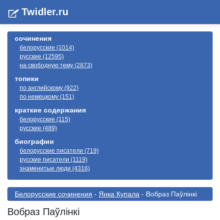
Twidler.ru
сочинения
белорусские (1014)
русские (12595)
на свободную тему (2873)
топики
по английскому (922)
по немецкому (151)
краткие содержания
белорусские (115)
русские (489)
биографии
белорусские писатели (719)
русские писатели (1119)
знаменитые люди (4316)
Белорусские сочинения
-
Янка Купала
- Вобраз Паўлінкі
Вобраз Паўлінкі