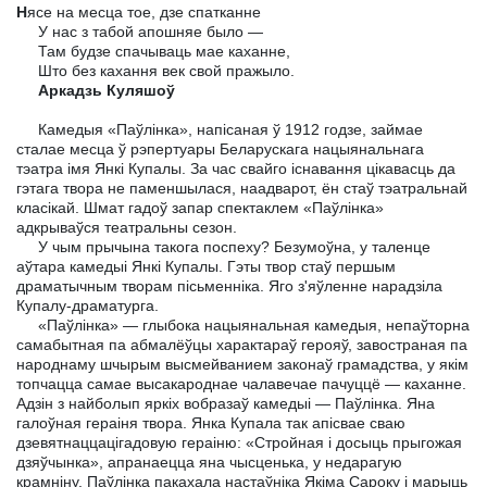
Н
ясе на месца тое, дзе спатканне
У нас з табой апошняе было —
Там будзе спачываць мае каханне,
Што без кахання век свой пражыло.
Аркадзь Куляшоў
Камедыя «Паўлінка», напісаная ў 1912 годзе, займае
сталае месца ў рэпертуары Беларускага нацыянальнага
тэатра імя Янкі Купалы. За час свайго існавання цікавасць да
гэтага твора не паменшылася, наадварот, ён стаў тэатральнай
класікай. Шмат гадоў запар спектаклем «Паўлінка»
адкрываўся театральны сезон.
У чым прычына такога поспеху? Безумоўна, у таленце
аўтара камедыі Янкі Купалы. Гэты твор стаў першым
драматычным творам пісьменніка. Яго з'яўленне нарадзіла
Купалу-драматурга.
«Паўлінка» — глыбока нацыянальная камедыя, непаўторна
самабытная па абмалёўцы характараў герояў, завостраная па
народнаму шчырым высмейванием законаў грамадства, у якім
топчацца самае высакароднае чалавечае пачуццё — каханне.
Адзін з найболып яркіх вобразаў камедыі — Паўлінка. Яна
галоўная гераіня твора. Янка Купала так апісвае сваю
дзевятнаццацігадовую гераіню: «Стройная і досыць прыгожая
дзяўчынка», апранаецца яна чысценька, у недарагую
крамніну. Паўлінка пакахала настаўніка Якіма Сароку і марыць