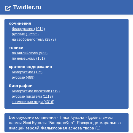
Twidler.ru
сочинения
белорусские (1014)
русские (12595)
на свободную тему (2873)
топики
по английскому (922)
по немецкому (151)
краткие содержания
белорусские (115)
русские (489)
биографии
белорусские писатели (719)
русские писатели (1119)
знаменитые люди (4316)
Белорусские сочинения
-
Янка Купала
- Iдэйны змест
паэмы Янкi Купалы "Бандароўна". Раскрыцце маральных
якасцей герояў. Фальклорная аснова твора (1)