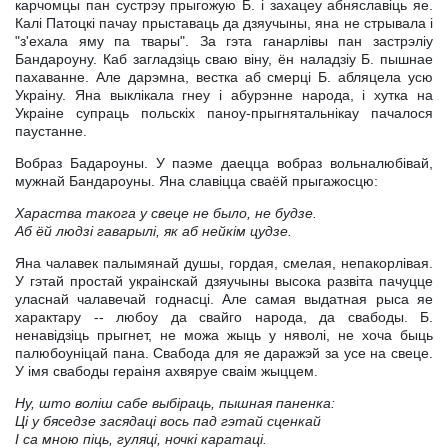
карчомцы пан сустрэу прыгожую Б. i захацеу абняславiць яе.
Калi Патоцкi пачау прыставаць да дзяучыны, яна не стрывала i
"з'ехала яму па твары". За гэта ганарлiвы пан застрэлiу
Бандароуну. Каб загладзiць сваю вiну, ён наладзiу Б. пышнае
пахаванне. Але дарэмна, вестка аб смерцi Б. абляцела усю
Украiну. Яна выклiкала гнеу i абурэнне народа, i хутка на
Украiне супраць польскiх паноу-прыгнятальнiкау пачалося
паустанне.
Вобраз Бадароуны. У паэме даецца вобраз вольналюбiвай,
мужнай Бандароуны. Яна славiцца сваёй прыгажосцю:
Хараства такога у свеце не было, не будзе.
Аб ёй людзi гаварылi, як аб нейкiм цудзе.
Яна чалавек палымянай душы, гордая, смелая, непакорлiвая.
У гэтай простай украiнскай дзяучыны высока развiта пачуцце
уласнай чалавечай годнасцi. Але самая выдатная рыса яе
характару -- любоу да свайго народа, да свабоды. Б.
ненавiдзiць прыгнет, не можа жыць у няволi, не хоча быць
палюбоунiцай пана. Свабода для яе даражэй за усе на свеце.
У iмя свабоды гераiня ахвяруе сваiм жыццем.
Ну, што волiш сабе выбiраць, пышная паненка:
Цi у бяседзе засядацi вось пад гэтай сценкай
I са мною пiць, гуляцi, ночкi каратацi.