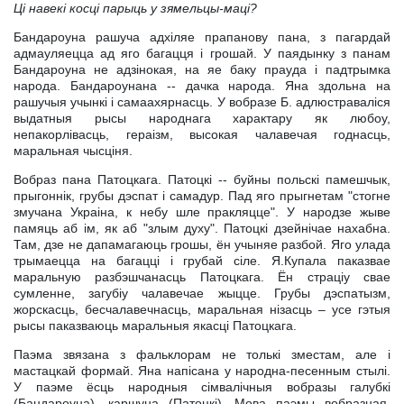
Цi навекi косцi парыць у зямельцы-мацi?
Бандароуна рашуча адхiляе прапанову пана, з пагардай
адмауляецца ад яго багацця i грошай. У паядынку з панам
Бандароуна не адзiнокая, на яе баку прауда i падтрымка
народа. Бандароунана -- дачка народа. Яна здольна на
рашучыя учынкi i самаахярнасць. У вобразе Б. адлюстравалiся
выдатныя рысы народнага характару як любоу,
непакорлiвасць, гераiзм, высокая чалавечая годнасць,
маральная чысцiня.
Вобраз пана Патоцкага. Патоцкi -- буйны польскi памешчык,
прыгоннiк, грубы дэспат i самадур. Пад яго прыгнетам "стогне
змучана Украiна, к небу шле пракляцце". У народзе жыве
памяць аб iм, як аб "злым духу". Патоцкi дзейнiчае нахабна.
Там, дзе не дапамагаюць грошы, ён учыняе разбой. Яго улада
трымаецца на багаццi i грубай сiле. Я.Купала паказвае
маральную разбэшчанасць Патоцкага. Ён страцiу свае
сумленне, загубiу чалавечае жыцце. Грубы дэспатызм,
жорскасць, бесчалавечнасць, маральная нiзасць – усе гэтыя
рысы паказваюць маральныя якасцi Патоцкага.
Паэма звязана з фальклорам не толькi зместам, але i
мастацкай формай. Яна напiсана у народна-песенным стылi.
У паэме ёсць народныя сiмвалiчныя вобразы галубкi
(Бандароуна), каршуна (Патоцкi). Мова паэмы вобразная,