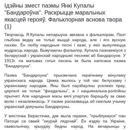
Iдэйны змест паэмы Янкi Купалы
"Бандароўна". Раскрыцце маральных
якасцей герояў. Фальклорная аснова твора
(1)
Творчасць Я.Купалы непарыуна звязана з фальклорам. Паэт
глыбока ведау не толькi жыццё народа, але i яго вусную
паэзiю. Ён любiу народныя песнi i казкi, у якiх выяуляецца
мудрасць народа. Вывучаючы фальклор, Купала пазнаемiуся з
беларускай i украiнскай народнымi песнямi аб Бандароуне. У
1913г. па матывах гэтых песень iм была напiсана паэма
"Бандароуна".
Паэма "Бандароуна” прысвечана гераiчнаму мiнуламу
украiнскага народа. Цяжка жылось у той час белускаму i
украiнскаму народам. Яны былi паузбаулны усялякiх прау,
цярпелi не толькi "феадальны", а i нацыянальна-рэлiгiйны
прыгнет. Але народныя масы вялi упартую барацьбу за сваю
волю i незалежнасць. У паэме расказвацца аб смелым учынку
украiнскай дзяучыны Бандароуны.
У мястэчка Берастэчка, дзе жыла гераiня, "прыблукауся" пан
Патоцкi са сваей "хеурай лядочай”. Ён ездзiу па Украiне,
свавольнiчау, крыудзiу бедны народ. На вечарынцы у