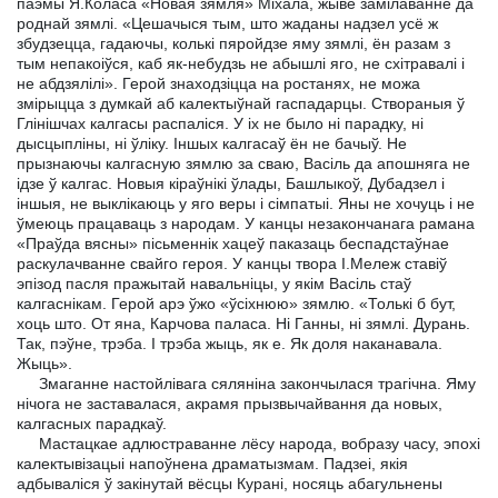
паэмы Я.Коласа «Новая зямля» Міхала, жыве замілаванне да
роднай зямлі. «Цешачыся тым, што жаданы надзел усё ж
збудзецца, гадаючы, колькі пяройдзе яму зямлі, ён разам з
тым непакоіўся, каб як-небудзь не абышлі яго, не схітравалі і
не абдзялілі». Герой знаходзіцца на ростанях, не можа
змірыцца з думкай аб калектыўнай гаспадарцы. Створаныя ў
Глінішчах калгасы распаліся. У іх не было ні парадку, ні
дысцыпліны, ні ўліку. Іншых калгасаў ён не бачыў. Не
прызнаючы калгасную зямлю за сваю, Васіль да апошняга не
ідзе ў калгас. Новыя кіраўнікі ўлады, Башлыкоў, Дубадзел і
іншыя, не выклікаюць у яго веры і сімпатыі. Яны не хочуць і не
ўмеюць працаваць з народам. У канцы незакончанага рамана
«Праўда вясны» пісьменнік хацеў паказаць беспадстаўнае
раскулачванне свайго героя. У канцы твора І.Мележ ставіў
эпізод пасля пражытай навальніцы, у якім Васіль стаў
калгаснікам. Герой арэ ўжо «ўсіхнюю» зямлю. «Толькі б бут,
хоць што. От яна, Карчова паласа. Ні Ганны, ні зямлі. Дурань.
Так, пэўне, трэба. I трэба жыць, як е. Як доля наканавала.
Жыць».
Змаганне настойлівага сяляніна закончылася трагічна. Яму
нічога не заставалася, акрамя прызвычайвання да новых,
калгасных парадкаў.
Мастацкае адлюстраванне лёсу народа, вобразу часу, эпохі
калектывізацыі напоўнена драматызмам. Падзеі, якія
адбываліся ў закінутай вёсцы Курані, носяць абагульнены