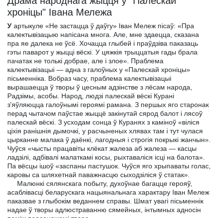
Драма народнага жыцця ў "Палескай
хроніцы" Iвана Мележа
У
артыкуле «Не застацца ў даўгу» Іван Мележ пісаў: «Пра
калектывізацыю напісана многа. Але, мне здаецца, сказана
пра яе далека не ўсё. Хочацца глыбей і праўдзіва паказаць
гэты паварот у жыцці вёскі. У цяжкія трыццатыя гады брала
пачатак не толькі добрае, але і злое». Праблема
калектывізацыі — адна з галоўных у «Палескай хроніцы»
пісьменніка. Вобраз часу, праблема калектывізацыі
вырашаецца ў творы ў цесным адзінстве з лёсам народа,
Радзімы, асобы. Народ, людзі палескай вёскі Курані
з'яўляюцца галоўнымі героямі рамана. З першых яго старонак
перад чытачом паўстае жыццё закінутай сярод балот і лясоў
палескай вёскі. З усходам сонца ў Куранях з каміноў «віліся
ціхія ранішнія дымочкі, у расчыненых хлявах там і тут чулася
цырканне малака ў даёнкі, лагодныя і строгія покрыкі жанчын».
Чуўся «чысты працавіты клёкат жалеза аб жалеза — касцы
ладзілі, адбівалі малаткамі косы, рыхтаваліся ісці на балота».
Па вёсцы ішоў «заспаны пастушок. Чуўся яго хрыпаваты голас,
каровы са шляхетнай паважнасцю сыходзіліся ў статак».
Малюнкі сялянскага побыту, духоўнае багацце герояў,
асаблівасці беларускага нацыянальнага характару Іван Мележ
паказвае з глыбокім веданнем справы. Шмат увагі пісьменнік
надае ў творы адлюстраванню сямейных, інтымных адносін