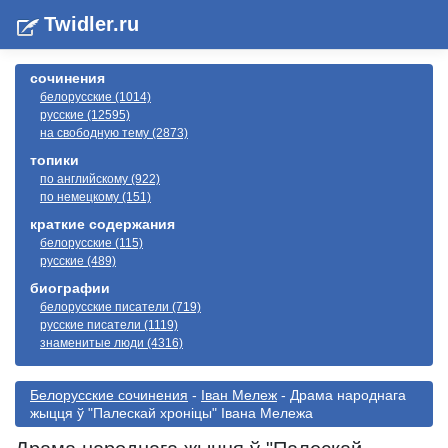
Twidler.ru
сочинения
белорусские (1014)
русские (12595)
на свободную тему (2873)
топики
по английскому (922)
по немецкому (151)
краткие содержания
белорусские (115)
русские (489)
биографии
белорусские писатели (719)
русские писатели (1119)
знаменитые люди (4316)
Белорусские сочинения
-
Іван Мележ
- Драма народнага
жыцця ў "Палескай хроніцы" Iвана Мележа