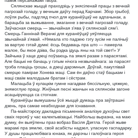
паміж персанажамі твора.
Сялянскае жыццё праходзіць у знясіленай працы з вечнай
пагрозай голаду, у вечным даўгу перад Карчамі. Збор грыбоў,
лоўля рыбы, падгляд пчол для куранёўцаў не адпачынак, а
барацьба за выжыванне, змаганне з вечнай пагрозай голаду.
Заўчасная смерць — звычайная з'ява ў сялянскай сям'і.
Смерць Ганнінай Верачкі для куранёўцаў уяўляецца
звычайнай з'явай. «Нямала хто падзею гэту зусім не палічыў
за вартую гэтай думкі: ёсць бедаваць пра што — памерла
малое, бы якое дзіва, бы рэдка ідуць яны на той свет!» У
Зайчыка ў хаце дзеці поўзаюць па зямлі разам з парасятамі.
Але бацькі не бачаць у гэтым нічога незвычайнага: за парасят
трэба плаціць грошы, а дзеці дарэмныя. Доўгай, пакутлівай
смерцю памірае Хонева маці. Сам ён даўно стаў бацькам і
маці сваім малодшым братам і сёстрам.
Малацьба ў кулацкім гумне нагадвае бяссільную, цяжкую,
знямоглую працу. Жніўныя песні жанчын на сялянскім загоне
асацыіруюцца са стогнам.
Куранёўцы вымушаны ўсё жыццё думаць пра заўтрашні
дзень, пра самае неабходнае для існавання.
Па-майстэрску дакладна пісьменнік аналізуе духоўны свет
сваіх герояў у час калектывізацыі. Найбольш выразна, на маю
думку, ён выяўлены праз вобраз Васіля Дзятла. Герой жыве
марамі пра зямлю, свой асабісты надзел, уласную гаспадарку.
У душы працалюбівага юнака, як дарэчы і галоўнага героя