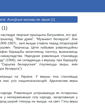
ткi. Асноўныя матывы яе лiрыкi (1)
 (1)
наследуе творчыя прынцыпы Багушэвiча, яго iдэi.
ыклад, "Мае думкi", "Музыкант беларускi". Але
905-1907г., калi жыцце ставiла перад лiтаратурай
ушэвiч. Творчасць Цеткi набывае рэвалюцыйны
пафас барацьбы захапляюць паэтэсу, вызначаюць
а самауладства. Народная рэвалюцыя становiцца
ду" (1906), якi складаецца з вершау пра барацьбу
"Скрыпка беларуская” з'яуляюцца творы, якiя
ера беларуса").
мiграцыi на Украiне. У вершы яна становiцца
ных мас усiх нацыянальнасцей. Адначасова верш
 народа. Рэвалюцыя успрымаецца як гiстарычны
ра у непераможную сiлу народа, загартаваную у
арод шырэй глянуць на жыцце, на свет. Гэты верш