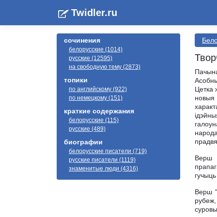
Twidler.ru
сочинения
Бело
белорусские (1014)
Твор
русские (12595)
на свободную тему (2873)
Пачына
топики
Асобны
Цетка 
по английскому (922)
новыя
по немецкому (151)
характ
краткие содержания
iдэйны
белорусские (115)
галоун
русские (489)
народ
прадвя
биографии
белорусские писатели (719)
Верш 
русские писатели (1119)
прапаг
знаменитые люди (4316)
гучыць
Верш "
рубеж,
суровы