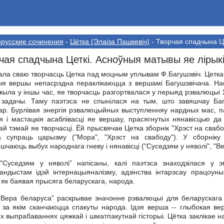
русские сочинения
-
Цётка (Элаіза Пашкевіч)
- Творчая спадчына Це
чая спадчына Цеткi. Асноўныя матывы яе лiрыкi
ла сваю творчасць Цетка пад моцным уплывам Ф.Багушэвiч. Цетка 
я вершы непасрэдна пераклiкаюцца з вершамi Багушэвiчача. Напр
жыла у iншы час, яе творчасць разгортвалася у перыяд рэвалюцыi 1
 задачы. Таму паэтэса не спынiлася на тым, што завяшчау Баг
ар. Бурлiвая энергiя рэвалюцыйных выступленняу нардных мас, 
я i мастацкiя асаблiвасцi яе вершау, прасягнутых нянавiсцью д
ай тэмай яе творчасцi. Ёй прысвячае Цетка зборнiк "Хрэст на свабо
а супраць царызму ("Мора", "Хрэст на свабоду"). У сборнiку 
шчаюць выбух народнага гневу i нянавiсцi ("Суседзям у няволi", "В
"Суседзям у няволi” напiсаны, калi паэтэса знаходзiлася у э
андыстам iдэй iнтернацыяналiзму, адзiнства iнтарэсау працоу
 як баявая прысяга беларускага, народа.
Вера беларуса” раскрывае значэнне рэвалюцыi для беларускага
 за якiм сканчаюцца спакуты народа. Iдэя верша -- глыбокая ве
х выпрабаваннях цяжкай i шматпакутнай гiсторыi. Цётка заклiкае н