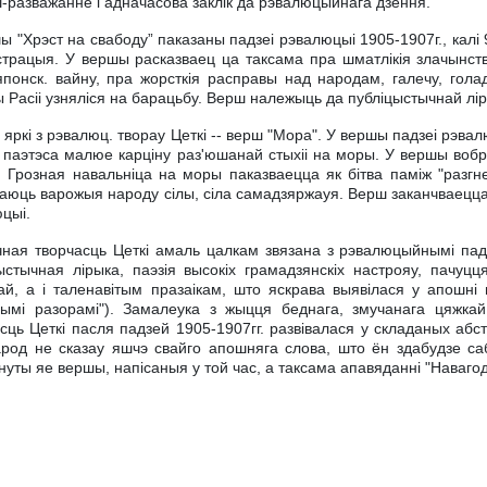
ш-разважанне i адначасова заклiк да рэвалюцыйнага дзення.
ы "Хрэст на свабоду” паказаны падзеi рэвалюцыi 1905-1907г., калi
трацыя. У вершы расказваец ца таксама пра шматлiкiя злачынств
японск. вайну, пра жорсткiя расправы над народам, галечу, гола
 Расii узнялiся на барацьбу. Верш належыць да публiцыстычнай лiр
яркi з рэвалюц. творау Цеткi -- верш "Мора". У вершы падзеi рэва
паэтэса малюе карцiну раз'юшанай стыхii на моры. У вершы вобр
 Грозная навальнiца на моры паказваецца як бiтва памiж "разгнев
аюць варожыя народу сiлы, сiла самадзяржауя. Верш заканчваецц
цыi.
ная творчасць Цеткi амаль цалкам звязана з рэвалюцыйнымi падз
ыстычная лiрыка, паэзiя высокiх грамадзянскiх настрояу, пачуцц
ай, а i таленавiтым празаiкам, што яскрава выявiлася у апошнi
ымi разорамi"). Замалеука з жыцця беднага, змучанага цяжкай
сць Цеткi пасля падзей 1905-1907гг. развiвалася у складаных абс
род не сказау яшчэ свайго апошняга слова, што ён здабудзе с
нуты яе вершы, напiсаныя у той час, а таксама апавяданнi "Навагодн