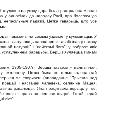
 9 студзеня па указу цара была растрэляна мiрная
а у адносiнах да народау Расii, пра бясслауную
д, непасiльныя падаткi, Цетка гаварыць, што усе
ыкi.
люцыi паказаны на самым уздыме, у кульмiнацыi. У
азна выступаюць характэрныя асаблiвасцi паказу
анай натурай” i "войскамi бога", у вобразе якiх
а услауленнем барацьбы. Верш з'яуляецца гiмнам
еямi 1905-1907гг. Вершы паэтэсы – палiтычная,
яу, iмкненняу. Цетка была не толькi таленавiтай
 перыяд яе творчасцi (апавяданне "Прысяга над
 працай i нястачай чалавека, селянiна Мацея.
тавiнах рэвалюцыi. Яна працягвала верыць у тое,
абе волю i права на лепшае жыццё. Гэтай верай
i лiст".