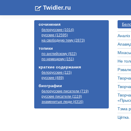
Twidler.ru
сочинения
Бело
белорусские (1014)
русские (12595)
Аналіз
на свободную тему (2873)
Апавяд
топики
Міхась
по английскому (922)
по немецкому (151)
Не тол
краткие содержания
Рэвалю
белорусские (115)
русские (489)
Творча
биографии
Творча
белорусские писатели (719)
Творча
русские писатели (1119)
«Прыся
знаменитые люди (4316)
Тэма р
Цётка.