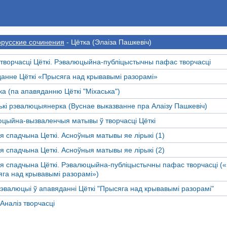
русские сочинения
- Цётка (Элаіза Пашкевіч)
 творчасці Цёткі. Рэвалюцыйна-публіцыстычны пафас творчасці
анне Цёткі «Прысяга над крывавымі разорамі»
ка (па апавяданню Цёткі "Міхаська")
ькі рэвалюцыянерка (Вуснае выказванне пра Алаізу Пашкевіч)
цыйна-вызваленчыя матывы ў творчасці Цёткі
я спадчына Цеткi. Асноўныя матывы яе лiрыкi (1)
я спадчына Цеткi. Асноўныя матывы яе лiрыкi (2)
я спадчына Цёткі. Рэвалюцыйна-публіцыстычны пафас творчасці («
га над крывавымі разорамі»)
эвалюцыі ў апавяданні Цёткі "Прысяга над крывавымі разорамі"
 Аналіз творчасці