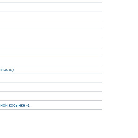
чность)
ной косынке»).