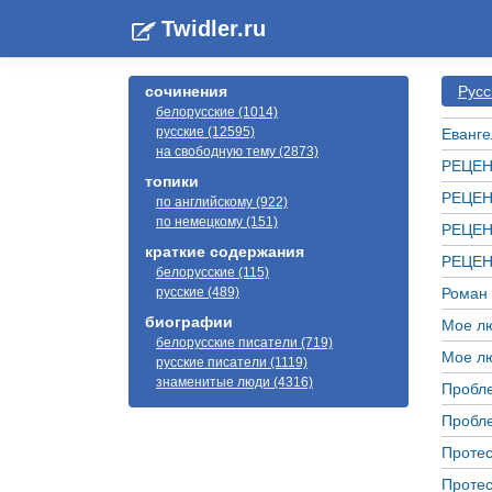
Twidler.ru
сочинения
Русс
белорусские (1014)
русские (12595)
Еванге
на свободную тему (2873)
РЕЦЕН
топики
РЕЦЕН
по английскому (922)
по немецкому (151)
РЕЦЕН
краткие содержания
РЕЦЕН
белорусские (115)
русские (489)
Роман 
биографии
Мое лю
белорусские писатели (719)
Мое лю
русские писатели (1119)
знаменитые люди (4316)
Пробле
Пробле
Протес
Протес