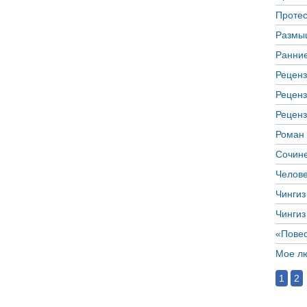
Протес
Размыш
Ранние
Реценз
Реценз
Реценз
Роман
Сочине
Челове
Чингиз
Чингиз
«Повес
Мое л
1
2