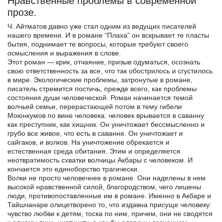
Нравственные проблемы в современной
прозе.
Ч. Айтматов давно уже стал одним из ведущих писателей
нашего времени. И в романе “Плаха” он вскрывает те пласты
бытия, поднимает те вопросы, которые требуют своего
осмысления и выражения в слове.
Этот роман — крик, отчаяние, призыв одуматься, осознать
свою ответственность за все, что так обострилось и сгустилось
в мире. Экологические проблемы, затронутые в романе,
писатель стремится постичь, прежде всего, как проблемы
состояния души человеческой. Роман начинается темой
волчьей семьи, перерастающей потом в тему гибели
Моюнкумов по вине человека: человек врывается в саванну
как преступник, как хищник. Он уничтожает бессмысленно и
грубо все живое, что есть в саванне. Он уничтожает и
сайгаков, и волков. На уничтожение обрекается и
естественная среда обитания. Этим и определяется
неотвратимость схватки волчицы Акбары с человеком. И
кончается это единоборство трагически.
Волки не просто человечнее в романе. Они наделены в нем
высокой нравственной силой, благородством, чего лишены
люди, противопоставленные им в романе. Именно в Акбаре и
Тайшчанаре олицетворено то, что издавна присуще человеку:
чувство любви к детям, тоска по ним, причем, они не сводятся