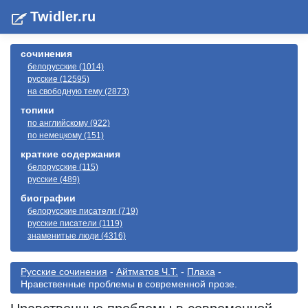
Twidler.ru
сочинения
белорусские (1014)
русские (12595)
на свободную тему (2873)
топики
по английскому (922)
по немецкому (151)
краткие содержания
белорусские (115)
русские (489)
биографии
белорусские писатели (719)
русские писатели (1119)
знаменитые люди (4316)
Русские сочинения
-
Айтматов Ч.Т.
-
Плаха
-
Нравственные проблемы в современной прозе.