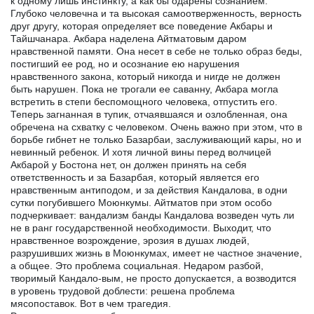
к одному лишь инстинкту, а как бы одарены сознанием.
Глубоко человечна и та высокая самоотверженность, верность
друг другу, которая определяет все поведение Акбары и
Тайшчанара. Акбара наделена Айтматовым даром
нравственной памяти. Она несет в себе не только образ беды,
постигший ее род, но и осознание ею нарушения
нравственного закона, который никогда и нигде не должен
быть нарушен. Пока не трогали ее саванну, Акбара могла
встретить в степи беспомощного человека, отпустить его.
Теперь загнанная в тупик, отчаявшаяся и озлобленная, она
обречена на схватку с человеком. Очень важно при этом, что в
борьбе гибнет не только Базарбаи, заслуживающий кары, но и
невинный ребенок. И хотя личной вины перед волчицей
Акбарой у Бостона нет, он должен принять на себя
ответственность и за Базарбая, который является его
нравственным антиподом, и за действия Кандалова, в одни
сутки погубившего Моюнкумы. Айтматов при этом особо
подчеркивает: вандализм банды Кандалова возведен чуть ли
не в ранг государственной необходимости. Выходит, что
нравственное возрождение, эрозия в душах людей,
разрушивших жизнь в Моюнкумах, имеет не частное значение,
а общее. Это проблема социальная. Недаром разбой,
творимый Кандало-вым, не просто допускается, а возводится
в уровень трудовой доблести: решена проблема
мясопоставок. Вот в чем трагедия.