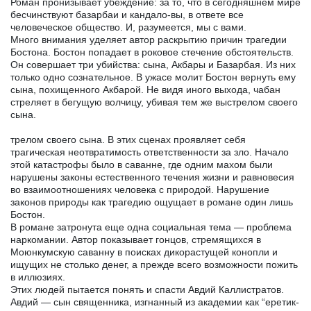
Роман пронизывает убеждение: за то, что в сегодняшнем мире
бесчинствуют базарбаи и кандало-вы, в ответе все
человеческое общество. И, разумеется, мы с вами.
Много внимания уделяет автор раскрытию причин трагедии
Бостона. Бостон попадает в роковое стечение обстоятельств.
Он совершает три убийства: сына, Акбары и Базарбая. Из них
только одно сознательное. В ужасе молит Бостон вернуть ему
сына, похищенного Акбарой. Не видя иного выхода, чабан
стреляет в бегущую волчицу, убивая тем же выстрелом своего
сына.
трелом своего сына. В этих сценах проявляет себя
трагическая неотвратимость ответственности за зло. Начало
этой катастрофы было в саванне, где одним махом были
нарушены законы естественного течения жизни и равновесия
во взаимоотношениях человека с природой. Нарушение
законов природы как трагедию ощущает в романе один лишь
Бостон.
В романе затронута еще одна социальная тема — проблема
наркомании. Автор показывает гонцов, стремящихся в
Моюнкумскую саванну в поисках дикорастущей конопли и
ищущих не столько денег, а прежде всего возможности пожить
в иллюзиях.
Этих людей пытается понять и спасти Авдий Каллистратов.
Авдий — сын священника, изгнанный из академии как “еретик-