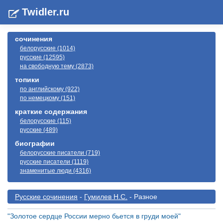
Twidler.ru
сочинения
белорусские (1014)
русские (12595)
на свободную тему (2873)
топики
по английскому (922)
по немецкому (151)
краткие содержания
белорусские (115)
русские (489)
биографии
белорусские писатели (719)
русские писатели (1119)
знаменитые люди (4316)
Русские сочинения
-
Гумилев Н.С.
- Разное
"Золотое сердце России мерно бьется в груди моей"