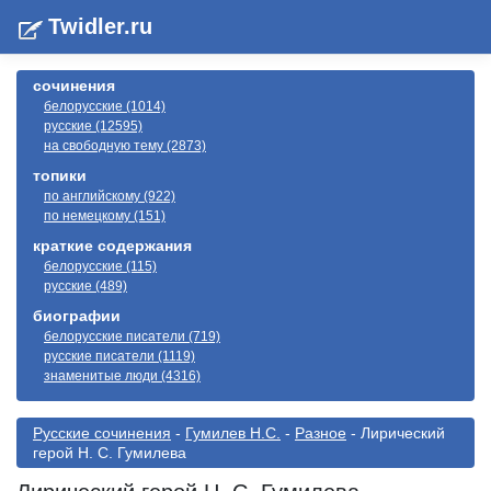
Twidler.ru
сочинения
белорусские (1014)
русские (12595)
на свободную тему (2873)
топики
по английскому (922)
по немецкому (151)
краткие содержания
белорусские (115)
русские (489)
биографии
белорусские писатели (719)
русские писатели (1119)
знаменитые люди (4316)
Русские сочинения
-
Гумилев Н.С.
-
Разное
- Лирический
герой Н. С. Гумилева