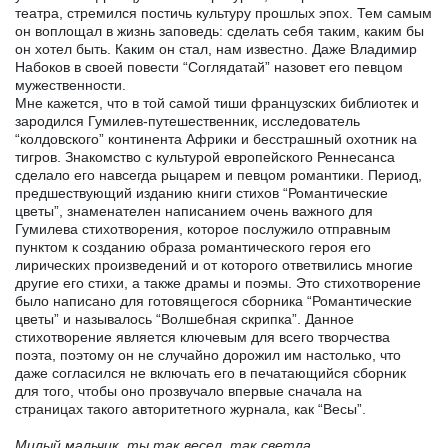
театра, стремился постичь культуру прошлых эпох. Тем самым
он воплощал в жизнь заповедь: сделать себя таким, каким бы
он хотел быть. Каким он стал, нам известно. Даже Владимир
Набоков в своей повести “Соглядатай” назовет его певцом
мужественности.
Мне кажется, что в той самой тиши французских библиотек и
зародился Гумилев-путешественник, исследователь
“колдовского” континента Африки и бесстрашный охотник на
тигров. Знакомство с культурой европейского Реннесанса
сделало его навсегда рыцарем и певцом романтики. Период,
предшествующий изданию книги стихов “Романтические
цветы”, знаменателен написанием очень важного для
Гумилева стихотворения, которое послужило отправным
пунктом к созданию образа романтического героя его
лирических произведений и от которого ответвились многие
другие его стихи, а также драмы и поэмы. Это стихотворение
было написано для готовящегося сборника “Романтические
цветы” и называлось “Волшебная скрипка”. Данное
стихотворение является ключевым для всего творчества
поэта, поэтому он не случайно дорожил им настолько, что
даже согласился не включать его в печатающийся сборник
для того, чтобы оно прозвучало впервые сначала на
страницах такого авторитетного журнала, как “Весы”.
Милый мальчик, ты так весел, так светла