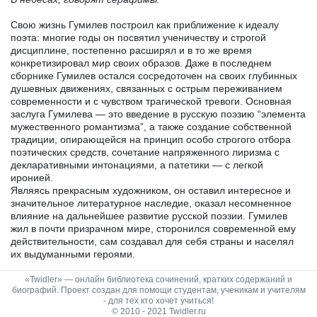
Свою жизнь Гумилев построил как приближение к идеалу
поэта: многие годы он посвятил ученичеству и строгой
дисциплине, постепенно расширял и в то же время
конкретизировал мир своих образов. Даже в последнем
сборнике Гумилев остался сосредоточен на своих глубинных
душевных движениях, связанных с острым переживанием
современности и с чувством трагической тревоги. Основная
заслуга Гумилева — это введение в русскую поэзию “элемента
мужественного романтизма”, а также создание собственной
традиции, опирающейся на принцип особо строгого отбора
поэтических средств, сочетание напряженного лиризма с
декларативными интонациями, а патетики — с легкой
иронией.
Являясь прекрасным художником, он оставил интересное и
значительное литературное наследие, оказал несомненное
влияние на дальнейшее развитие русской поэзии. Гумилев
жил в почти призрачном мире, сторонился современной ему
действительности, сам создавал для себя страны и населял
их выдуманными героями.
«Twidler» — онлайн библиотека сочинений, кратких содержаний и
биографий. Проект создан для помощи студентам, ученикам и учителям
- для тех кто хочет учиться!
© 2010 - 2021 Twidler.ru