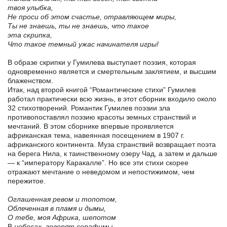
твоя улыбка,
Не проси об этом счастье, отравляющем миры,
Ты не знаешь, ты не знаешь, что такое
эта скрипка,
Что такое темный ужас начинателя игры!
В образе скрипки у Гумилева выступает поэзия, которая
одновременно является и смертельным заклятием, и высшим
блаженством.
Итак, над второй книгой “Романтические стихи” Гумилев
работал практически всю жизнь, в этот сборник входило около
32 стихотворений. Романтик Гумилев поэзии зла
противопоставлял поэзию красоты земных странствий и
мечтаний. В этом сборнике впервые проявляется
африканская тема, навеянная посещением в 1907 г.
африканского континента. Муза странствий возвращает поэта
на берега Нила, к таинственному озеру Чад, а затем и дальше
— к “императору Каракалле”. Но все эти стихи скорее
отражают мечтание о неведомом и непостижимом, чем
пережитое.
Оглашенная ревом и топотом,
Облеченная в пламя и дымы,
О тебе, моя Африка, шепотом
В
небесах, говорят серафимы.