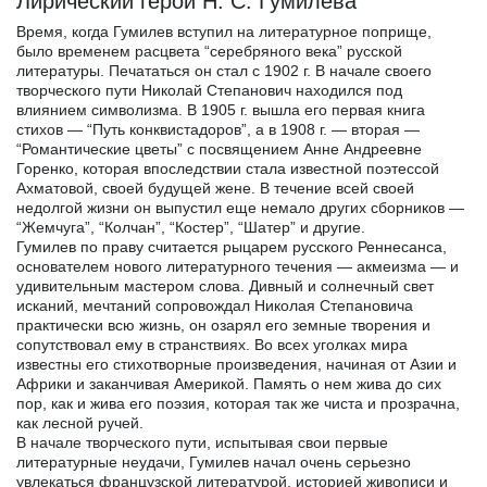
Лирический герой Н. С. Гумилева
Время, когда Гумилев вступил на литературное поприще,
было временем расцвета “серебряного века” русской
литературы. Печататься он стал с 1902 г. В начале своего
творческого пути Николай Степанович находился под
влиянием символизма. В 1905 г. вышла его первая книга
стихов — “Путь конквистадоров”, а в 1908 г. — вторая —
“Романтические цветы” с посвящением Анне Андреевне
Горенко, которая впоследствии стала известной поэтессой
Ахматовой, своей будущей жене. В течение всей своей
недолгой жизни он выпустил еще немало других сборников —
“Жемчуга”, “Колчан”, “Костер”, “Шатер” и другие.
Гумилев по праву считается рыцарем русского Реннесанса,
основателем нового литературного течения — акмеизма — и
удивительным мастером слова. Дивный и солнечный свет
исканий, мечтаний сопровождал Николая Степановича
практически всю жизнь, он озарял его земные творения и
сопутствовал ему в странствиях. Во всех уголках мира
известны его стихотворные произведения, начиная от Азии и
Африки и заканчивая Америкой. Память о нем жива до сих
пор, как и жива его поэзия, которая так же чиста и прозрачна,
как лесной ручей.
В начале творческого пути, испытывая свои первые
литературные неудачи, Гумилев начал очень серьезно
увлекаться французской литературой, историей живописи и