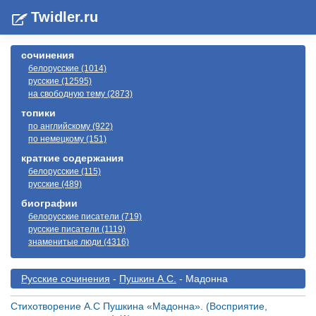
Twidler.ru
сочинения
белорусские (1014)
русские (12595)
на свободную тему (2873)
топики
по английскому (922)
по немецкому (151)
краткие содержания
белорусские (115)
русские (489)
биографии
белорусские писатели (719)
русские писатели (1119)
знаменитые люди (4316)
Русские сочинения
-
Пушкин А.С.
- Мадонна
Стихотворение А.С Пушкина «Мадонна». (Восприятие,