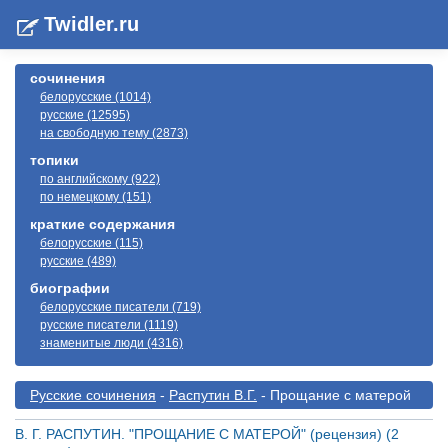
Twidler.ru
сочинения
белорусские (1014)
русские (12595)
на свободную тему (2873)
топики
по английскому (922)
по немецкому (151)
краткие содержания
белорусские (115)
русские (489)
биографии
белорусские писатели (719)
русские писатели (1119)
знаменитые люди (4316)
Русские сочинения
-
Распутин В.Г.
- Прощание с матерой
В. Г. РАСПУТИН. "ПРОЩАНИЕ С МАТЕРОЙ" (рецензия) (2