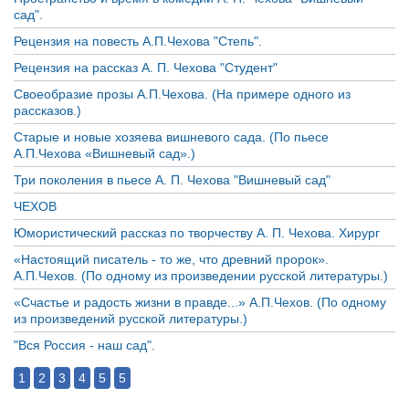
сад".
Рецензия на повесть А.П.Чехова "Степь".
Рецензия на рассказ А. П. Чехова "Студент"
Своеобразие прозы А.П.Чехова. (На примере одного из
рассказов.)
Старые и новые хозяева вишневого сада. (По пьесе
А.П.Чехова «Вишневый сад».)
Три поколения в пьесе А. П. Чехова "Вишневый сад"
ЧЕХОВ
Юмористический рассказ по творчеству А. П. Чехова. Хирург
«Настоящий писатель - то же, что древний пророк».
А.П.Чехов. (По одному из произведении русской литературы.)
«Счастье и радость жизни в правде...» А.П.Чехов. (По одному
из произведений русской литературы.)
"Вся Россия - наш сад".
1
2
3
4
5
5