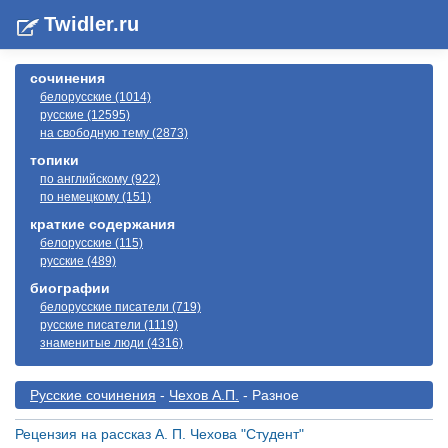
Twidler.ru
сочинения
белорусские (1014)
русские (12595)
на свободную тему (2873)
топики
по английскому (922)
по немецкому (151)
краткие содержания
белорусские (115)
русские (489)
биографии
белорусские писатели (719)
русские писатели (1119)
знаменитые люди (4316)
Русские сочинения
-
Чехов А.П.
- Разное
Рецензия на рассказ А. П. Чехова "Студент"