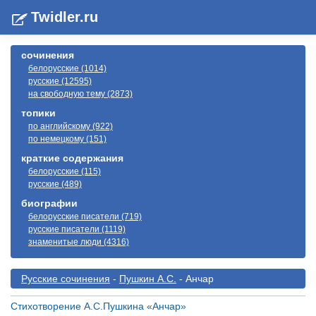
Twidler.ru
сочинения
белорусские (1014)
русские (12595)
на свободную тему (2873)
топики
по английскому (922)
по немецкому (151)
краткие содержания
белорусские (115)
русские (489)
биографии
белорусские писатели (719)
русские писатели (1119)
знаменитые люди (4316)
Русские сочинения
-
Пушкин А.С.
- Анчар
Стихотворение А.С.Пушкина «Анчар»