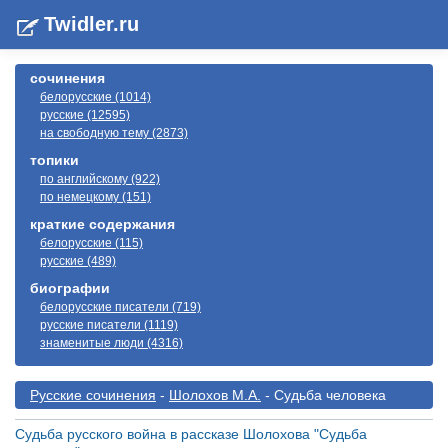
Twidler.ru
сочинения
белорусские (1014)
русские (12595)
на свободную тему (2873)
топики
по английскому (922)
по немецкому (151)
краткие содержания
белорусские (115)
русские (489)
биографии
белорусские писатели (719)
русские писатели (1119)
знаменитые люди (4316)
Русские сочинения
-
Шолохов М.А.
- Судьба человека
Судьба русского война в рассказе Шолохова "Судьба